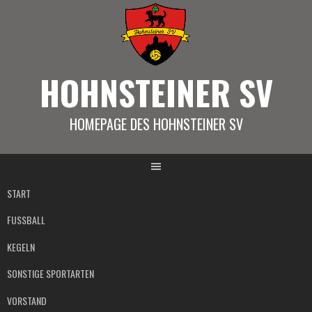
Springe
zum
Inhalt
HOHNSTEINER SV
HOMEPAGE DES HOHNSTEINER SV
START
FUSSBALL
KEGELN
SONSTIGE SPORTARTEN
VORSTAND