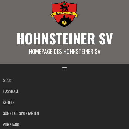
Springe
zum
Inhalt
HOHNSTEINER SV
HOMEPAGE DES HOHNSTEINER SV
START
FUSSBALL
KEGELN
SONSTIGE SPORTARTEN
VORSTAND