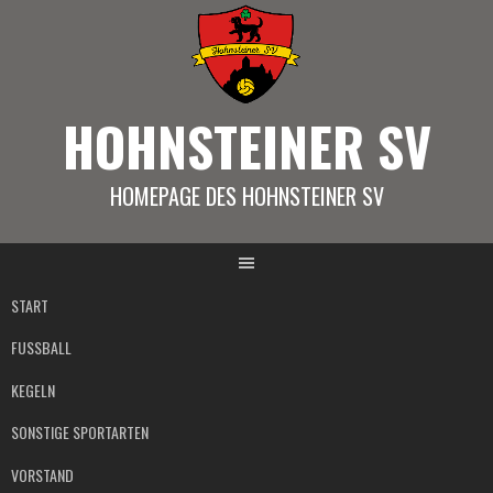
Springe
zum
Inhalt
HOHNSTEINER SV
HOMEPAGE DES HOHNSTEINER SV
START
FUSSBALL
KEGELN
SONSTIGE SPORTARTEN
VORSTAND