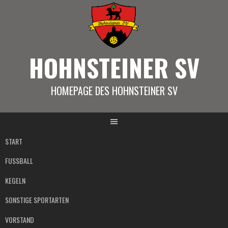
Springe
zum
Inhalt
HOHNSTEINER SV
HOMEPAGE DES HOHNSTEINER SV
START
FUSSBALL
KEGELN
SONSTIGE SPORTARTEN
VORSTAND