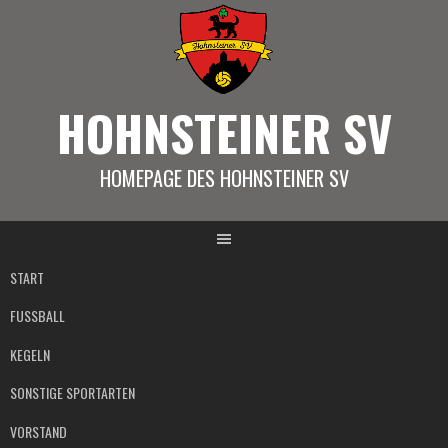
Springe
zum
Inhalt
HOHNSTEINER SV
HOMEPAGE DES HOHNSTEINER SV
START
FUSSBALL
KEGELN
SONSTIGE SPORTARTEN
VORSTAND