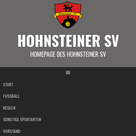
Springe
zum
Inhalt
HOHNSTEINER SV
HOMEPAGE DES HOHNSTEINER SV
START
FUSSBALL
KEGELN
SONSTIGE SPORTARTEN
VORSTAND