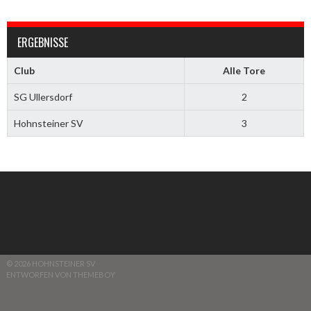
ERGEBNISSE
Club
Alle Tore
SG Ullersdorf
2
Hohnsteiner SV
3
© 2026 HOHNSTEINER SV
ENTWORFEN VON THEMEBOY