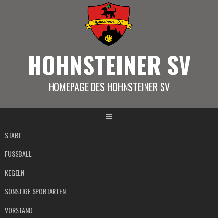
Springe
zum
Inhalt
HOHNSTEINER SV
HOMEPAGE DES HOHNSTEINER SV
START
FUSSBALL
KEGELN
SONSTIGE SPORTARTEN
VORSTAND