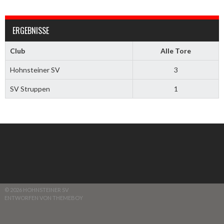
ERGEBNISSE
Club
Alle Tore
Hohnsteiner SV
3
SV Struppen
1
© 2026 HOHNSTEINER SV
ENTWORFEN VON THEMEBOY