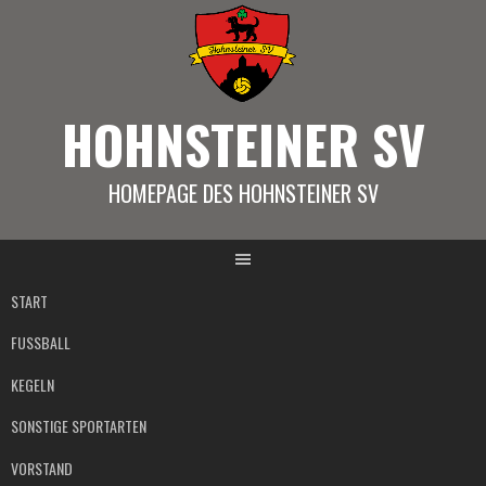
Springe
zum
Inhalt
HOHNSTEINER SV
HOMEPAGE DES HOHNSTEINER SV
START
FUSSBALL
KEGELN
SONSTIGE SPORTARTEN
VORSTAND