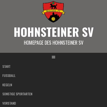
Springe
zum
Inhalt
HOHNSTEINER SV
HOMEPAGE DES HOHNSTEINER SV
START
FUSSBALL
KEGELN
SONSTIGE SPORTARTEN
VORSTAND