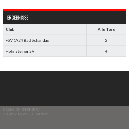
ERGEBNISSE
Club
Alle Tore
FSV 1924 Bad Schandau
2
Hohnsteiner SV
4
© 2026 HOHNSTEINER SV
ENTWORFEN VON THEMEBOY