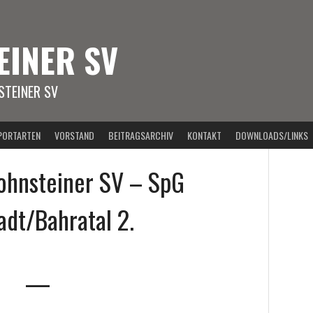
EINER SV
TEINER SV
PORTARTEN
VORSTAND
BEITRAGSARCHIV
KONTAKT
DOWNLOADS/LINKS
ohnsteiner SV – SpG
adt/Bahratal 2.
—