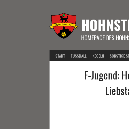
Springe
zum
Inhalt
HOHNST
HOMEPAGE DES HOHNS
START
FUSSBALL
KEGELN
SONSTIGE S
F-Jugend: H
Liebst