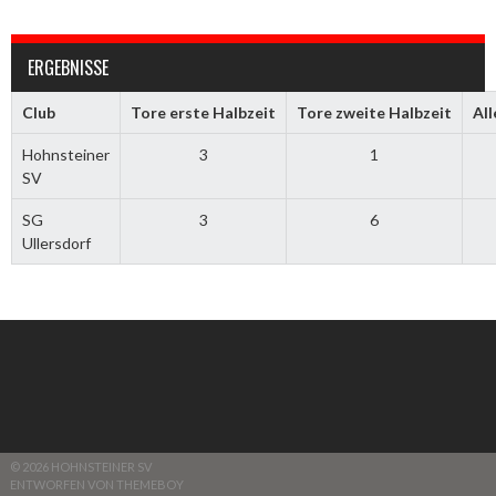
ERGEBNISSE
Club
Tore erste Halbzeit
Tore zweite Halbzeit
All
Hohnsteiner
3
1
SV
SG
3
6
Ullersdorf
© 2026 HOHNSTEINER SV
ENTWORFEN VON THEMEBOY