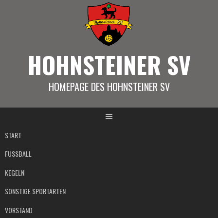
Springe
zum
Inhalt
HOHNSTEINER SV
HOMEPAGE DES HOHNSTEINER SV
START
FUSSBALL
KEGELN
SONSTIGE SPORTARTEN
VORSTAND