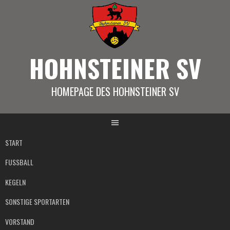
Springe
zum
Inhalt
HOHNSTEINER SV
HOMEPAGE DES HOHNSTEINER SV
START
FUSSBALL
KEGELN
SONSTIGE SPORTARTEN
VORSTAND