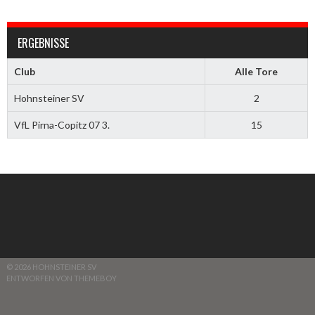
ERGEBNISSE
Club
Alle Tore
Hohnsteiner SV
2
VfL Pirna-Copitz 07 3.
15
© 2026 HOHNSTEINER SV
ENTWORFEN VON THEMEBOY