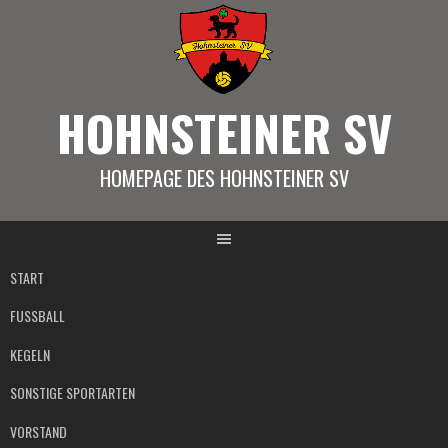
Springe
zum
Inhalt
HOHNSTEINER SV
HOMEPAGE DES HOHNSTEINER SV
START
FUSSBALL
KEGELN
SONSTIGE SPORTARTEN
VORSTAND