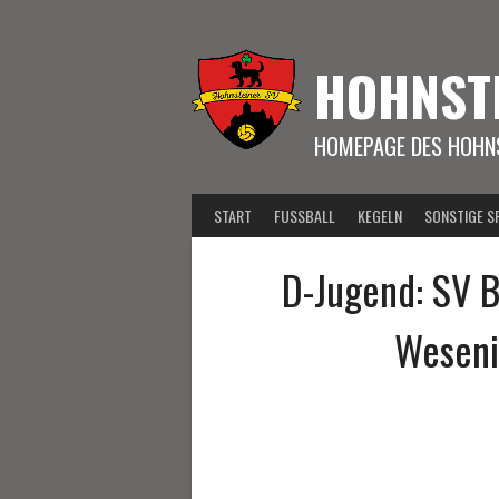
Springe
zum
Inhalt
HOHNST
HOMEPAGE DES HOHNS
START
FUSSBALL
KEGELN
SONSTIGE S
D-Jugend: SV B
Weseni