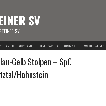
EINER SV
TEINER SV
PORTARTEN
VORSTAND
BEITRAGSARCHIV
KONTAKT
DOWNLOADS/LINKS
lau-Gelb Stolpen – SpG
tztal/Hohnstein
—