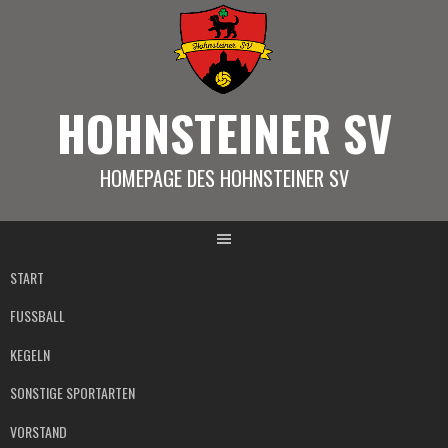
Springe
zum
Inhalt
HOHNSTEINER SV
HOMEPAGE DES HOHNSTEINER SV
START
FUSSBALL
KEGELN
SONSTIGE SPORTARTEN
VORSTAND