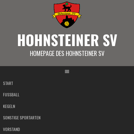
Springe
zum
Inhalt
HOHNSTEINER SV
HOMEPAGE DES HOHNSTEINER SV
START
FUSSBALL
KEGELN
SONSTIGE SPORTARTEN
VORSTAND