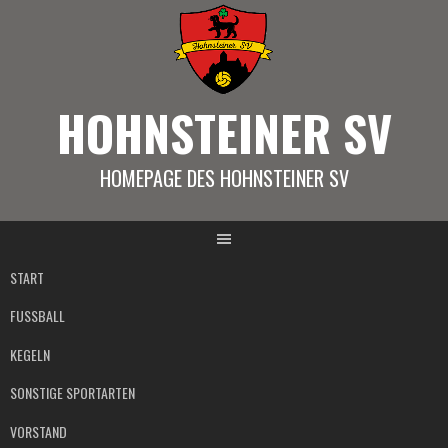
Springe
zum
Inhalt
HOHNSTEINER SV
HOMEPAGE DES HOHNSTEINER SV
START
FUSSBALL
KEGELN
SONSTIGE SPORTARTEN
VORSTAND