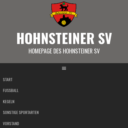
Springe
zum
Inhalt
HOHNSTEINER SV
HOMEPAGE DES HOHNSTEINER SV
START
FUSSBALL
KEGELN
SONSTIGE SPORTARTEN
VORSTAND