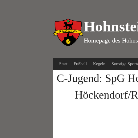
Springe
zum
Inhalt
Hohnste
Homepage des Hohns
Start
Fußball
Kegeln
Sonstige Sport
C-Jugend: SpG Ho
Höckendorf/R