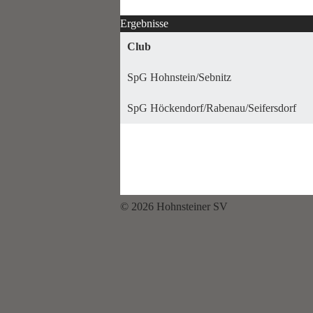
Ergebnisse
Club
SpG Hohnstein/Sebnitz
SpG Höckendorf/Rabenau/Seifersdorf
© 2026 Hohnsteiner SV