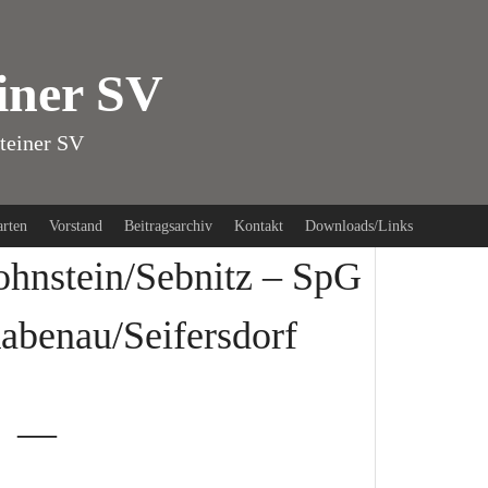
iner SV
teiner SV
arten
Vorstand
Beitragsarchiv
Kontakt
Downloads/Links
hnstein/Sebnitz – SpG
abenau/Seifersdorf
—