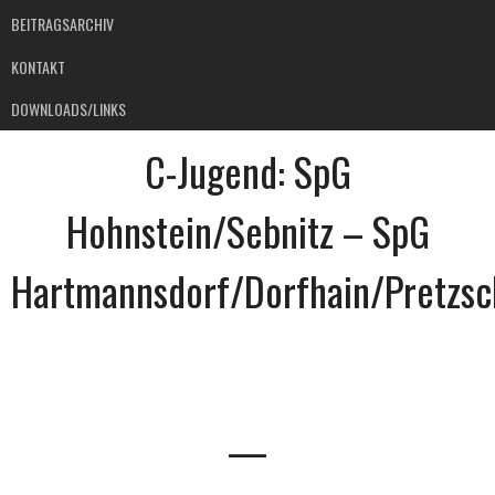
BEITRAGSARCHIV
KONTAKT
DOWNLOADS/LINKS
C-Jugend: SpG
Hohnstein/Sebnitz – SpG
Hartmannsdorf/Dorfhain/Pretzsc
—