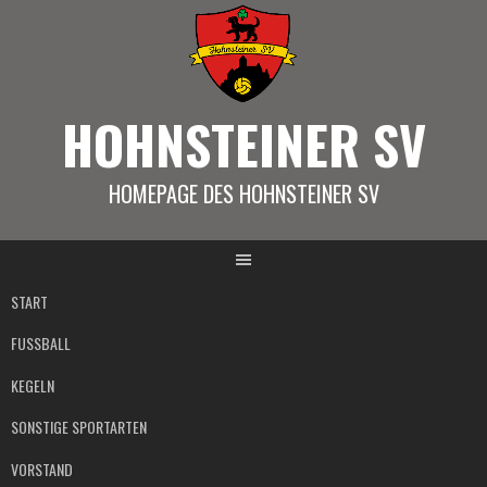
Springe
zum
Inhalt
HOHNSTEINER SV
HOMEPAGE DES HOHNSTEINER SV
START
FUSSBALL
KEGELN
SONSTIGE SPORTARTEN
VORSTAND